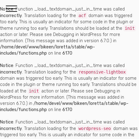
Notice
: Function _load_textdomain_just_in_time was called
incorrectly
. Translation loading for the
acf
domain was triggered
too early. This is usually an indicator for some code in the plugin or
theme running too early. Translations should be loaded at the
init
action or later. Please see
Debugging in WordPress
for more
information. (This message was added in version 6.7.0.) in
/home/devel/www/bikeen/loretta/stable/wp-
includes/functions.php
on line
6170
Notice
: Function _load_textdomain_just_in_time was called
incorrectly
. Translation loading for the
responsive-lightbox
domain was triggered too early. This is usually an indicator for some
code in the plugin or theme running too early. Translations should be
loaded at the
init
action or later. Please see
Debugging in
WordPress
for more information. (This message was added in
version 6.7.0.) in
/home/devel/www/bikeen/loretta/stable/wp-
includes/functions.php
on line
6170
Notice
: Function _load_textdomain_just_in_time was called
incorrectly
. Translation loading for the
wordpress-seo
domain was
triggered too early. This is usually an indicator for some code in the